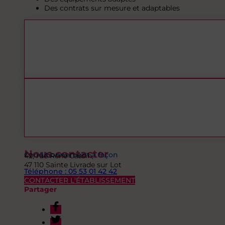
Des contrats sur mesure et adaptables
Nous contacter
Conditionnement à façon
42, rue René Cassin,
47 110 Sainte Livrade sur Lot
Téléphone : 05 53 01 42 42
CONTACTER L'ÉTABLISSEMENT
Partager