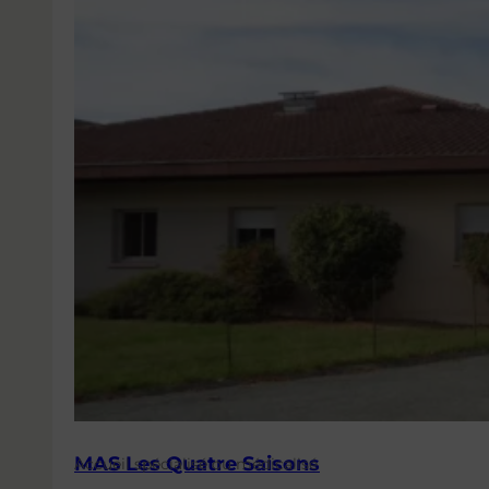
MAS Les Quatre Saisons
Accueil spécialisé ou médicalisé