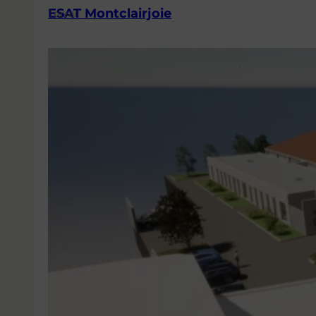
ESAT Montclairjoie
Travail