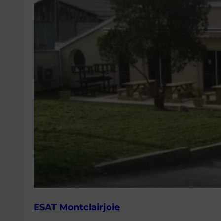
ESAT Montclairjoie
Travail