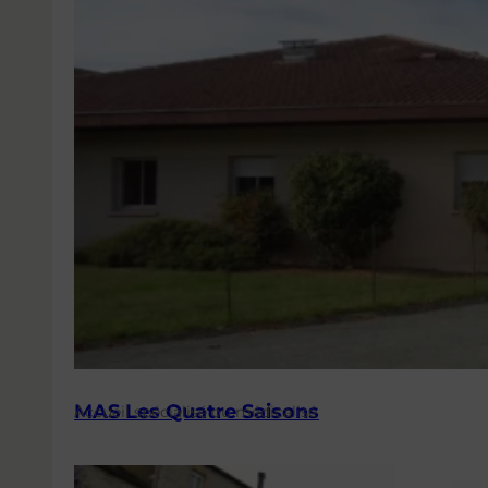
MAS Les Quatre Saisons
Accueil spécialisé ou médicalisé