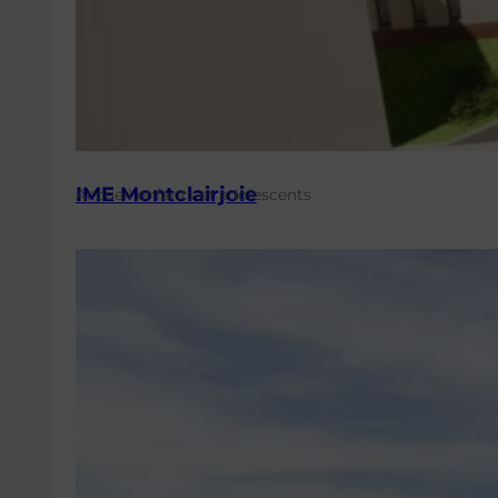
IME Montclairjoie
Accueil enfants et adolescents