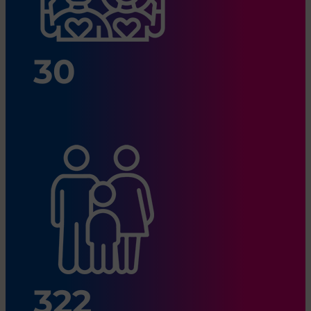
30
322