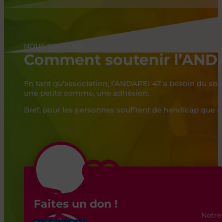
NOUS SOUTENIR
Comment soutenir l’ANDA
En tant qu’association, l’ANDAPEI 47 a besoin du souti
une petite somme, une adhésion.
Bref, pour les personnes souffrant de handicap qu
Faites un don !
Notre