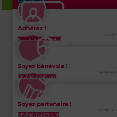
FAIRE UN DON
Adhérez !
Soutene
ADHÉRER À L'ANDAPEI
Soyez bénévole !
Le bénévo
DEVENIR BÉNÉVOLE
Soyez partenaire !
En tant qu
DEVENIR PARTENAIRE